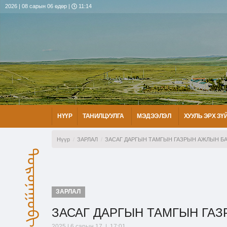
2026 | 08 сарын 06 өдөр |
11:14
НҮҮР
ТАНИЛЦУУЛГА
МЭДЭЭЛЭЛ
ХУУЛЬ ЭРХ ЗҮ
Нүүр
ЗАРЛАЛ
ЗАСАГ ДАРГЫН ТАМГЫН ГАЗРЫН АЖЛЫН Б
ᠳᠣᠷᠤᠨᠠᠭᠣᠪᠢ ᠠᠶᠢᠮᠠᠭ
ЗАРЛАЛ
ЗАСАГ ДАРГЫН ТАМГЫН ГА
2025 | 6 сарын 17 | 17:01