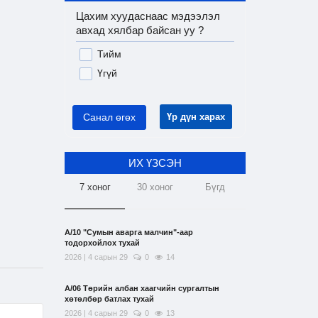
Цахим хуудаснаас мэдээлэл
авхад хялбар байсан уу ?
Тийм
Үгүй
Санал өгөх
Үр дүн харах
ИХ ҮЗСЭН
7 хоног
30 хоног
Бүгд
А/10 "Сумын аварга малчин"-аар
тодорхойлох тухай
2026 | 4 сарын 29
0
14
А/06 Төрийн албан хаагчийн сургалтын
хөтөлбөр батлах тухай
2026 | 4 сарын 29
0
13