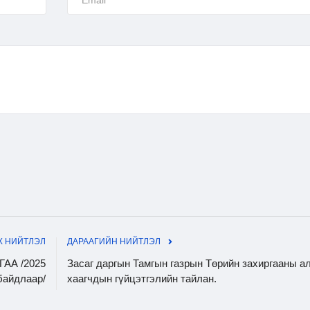
 НИЙТЛЭЛ
ДАРААГИЙН НИЙТЛЭЛ
АА /2025
Засаг даргын Тамгын газрын Төрийн захиргааны а
байдлаар/
хаагчдын гүйцэтгэлийн тайлан.