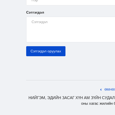
Сэтгэгдэл
Сэтгэгдэл оруулах
ӨМНӨХ
НИЙГЭМ, ЭДИЙН ЗАСАГ ХҮН АМ ЗҮЙН СУДАЛГ
оны хагас жилийн 