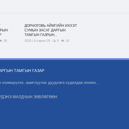
Г
ДОРНОГОВЬ АЙМГИЙН ИХХЭТ
ЗРЫН
СУМЫН ЗАСАГ ДАРГЫН
Р
ТАМГЫН ГАЗРЫН...
26
2025 | 9 сарын 29
0
16
АРГЫН ТАМГЫН ГАЗАР
р эзэмшүүлэх, ашиглуулах дуудлага худалдаа зохион...
РДЭНЭ МАЛДЧЫН ЗӨВЛӨГӨӨН