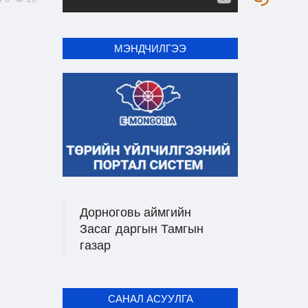
МЭНДЧИЛГЭЭ
Дорноговь аймгийн
Засаг даргын Тамгын
газар
САНАЛ АСУУЛГА