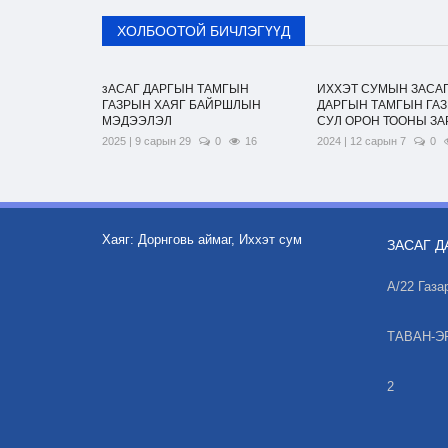
ХОЛБООТОЙ БИЧЛЭГҮҮД
зАСАГ ДАРГЫН ТАМГЫН
ИХХЭТ СУМЫН ЗАСА
ГАЗРЫН ХАЯГ БАЙРШЛЫН
ДАРГЫН ТАМГЫН ГА
МЭДЭЭЛЭЛ
СУЛ ОРОН ТООНЫ ЗА
2025 | 9 сарын 29
0
16
2024 | 12 сарын 7
0
Хаяг: Дорнговь аймаг, Иххэт сум
ЗАСАГ Д
А/22 Газа
ТАВАН-Э
2