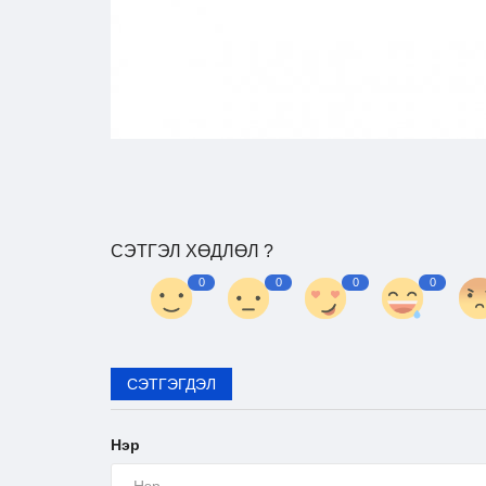
СЭТГЭЛ ХӨДЛӨЛ ?
0
0
0
0
СЭТГЭГДЭЛ
Нэр