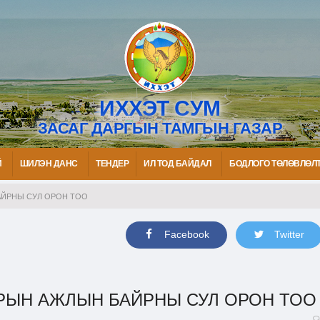
ИХХЭТ СУМ
ЗАСАГ ДАРГЫН ТАМГЫН ГАЗАР
Й
ШИЛЭН ДАНС
ТЕНДЕР
ИЛ ТОД БАЙДАЛ
БОДЛОГО ТӨЛӨВЛӨЛ
АЙРНЫ СУЛ ОРОН ТОО
Facebook
Twitter
ЗРЫН АЖЛЫН БАЙРНЫ СУЛ ОРОН ТОО