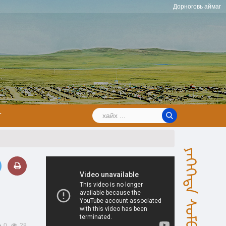
Дорноговь аймаг
Т
ᠶᠡᠬᠡᠬᠡᠲᠡ ᠰᠤᠮᠤ
0
28