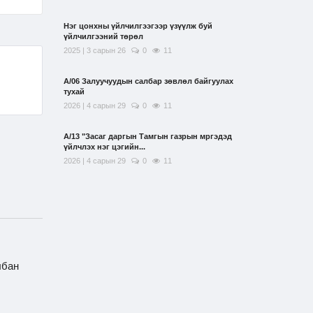
Нэг цонхны үйлчилгээгээр үзүүлж буй
үйлчилгээний төрөл
2025 | 3 сарын 26
0
11
А/06 Залуучуудын салбар зөвлөл байгуулах
тухай
2026 | 4 сарын 29
0
11
А/13 "Засаг даргын Тамгын газрын мргэдэд
үйлчлэх нэг цэгийн...
2026 | 4 сарын 29
0
11
лбан