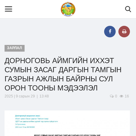
Нүүр
ЗАРЛАЛ
ДОРНОГОВЬ АЙМГИЙН ИХХЭТ
Танилцуулга
СУМЫН ЗАСАГ ДАРГЫН ТАМГЫН
ГАЗРЫН АЖЛЫН БАЙРНЫ СУЛ
МЭДЭЭЛЭЛ
ОРОН ТООНЫ МЭДЭЭЛЭЛ
2025 | 9 сарын 29 | 13:48
0
16
ХУУЛЬ ЭРХ ЗҮЙ
Шилэн данс
Тендер