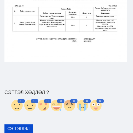
Ил тод байдал
Бодлого төлөвлөлт
СЭТГЭЛ ХӨДЛӨЛ ?
0
0
0
0
0
0
0
СЭТГЭГДЭЛ