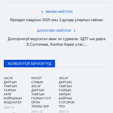
ӨМНӨХ НИЙТЛЭЛ
Өргөдөл гомдлын 2025 оны 3 дугаар улирлын тайлан
ДАРААГИЙН НИЙТЛЭЛ
Дэлгэрэнгүй мэдээлэл авах эх сурвалж: ЗДТГ-ын дарга
Э.Сүглэгмаа, Холбоо барих утас:...
ХОЛБООТОЙ БИЧЛЭГҮҮД
зАСАГ
ИХХЭТ
ЗАСАГ
ДАРГЫН
СУМЫН
ДАРГЫН
ТАМГЫН
ЗАСАГ
ТАМГЫН
ГАЗРЫН
ДАРГЫН
ГАЗРЫН
ХАЯГ
ТАМГЫН
АЖЛЫН
БАЙРШЛЫН
ГАЗРЫН СУЛ
БАЙРНЫ
МЭДЭЭЛЭЛ
ОРОН
СУЛ ОРОН
ТООНЫ ЗАР
ТОО
2025 | 9
2024 | 12
2025 | 6