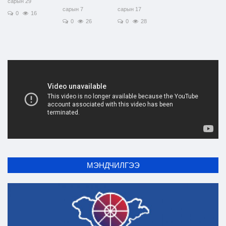
сарын 29
сарын 7
сарын 17
0
16
0
26
0
28
МЭНДЧИЛГЭЭ