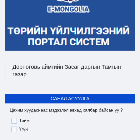
Дорноговь аймгийн Засаг даргын Тамгын
газар
САНАЛ АСУУЛГА
Цахим хуудаснаас мэдээлэл авхад хялбар байсан уу ?
Тийм
Үгүй