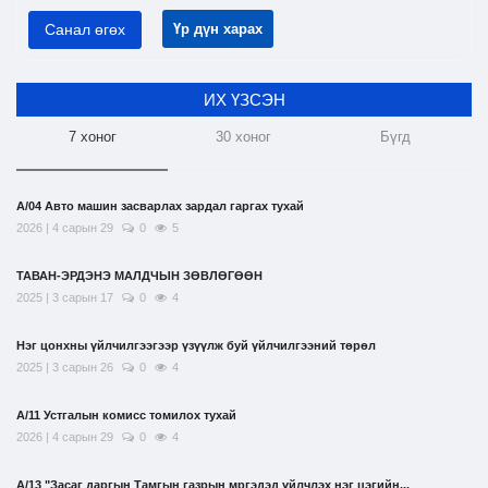
Санал өгөх
Үр дүн харах
ИХ ҮЗСЭН
7 хоног
30 хоног
Бүгд
А/04 Авто машин засварлах зардал гаргах тухай
2026 | 4 сарын 29
0
5
ТАВАН-ЭРДЭНЭ МАЛДЧЫН ЗӨВЛӨГӨӨН
2025 | 3 сарын 17
0
4
Нэг цонхны үйлчилгээгээр үзүүлж буй үйлчилгээний төрөл
2025 | 3 сарын 26
0
4
А/11 Устгалын комисс томилох тухай
2026 | 4 сарын 29
0
4
А/13 "Засаг даргын Тамгын газрын мргэдэд үйлчлэх нэг цэгийн...