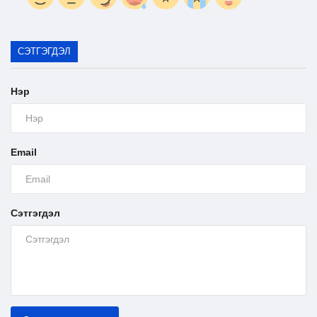
Ил тод байдал
СЭТГЭГДЭЛ
Бодлого төлөвлөлт
Нэр
Email
Сэтгэгдэл