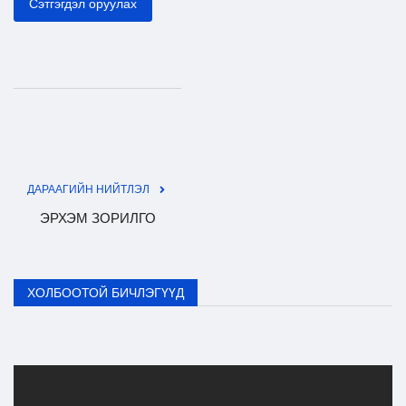
Сэтгэгдэл оруулах
ДАРААГИЙН НИЙТЛЭЛ
ЭРХЭМ ЗОРИЛГО
ХОЛБООТОЙ БИЧЛЭГҮҮД