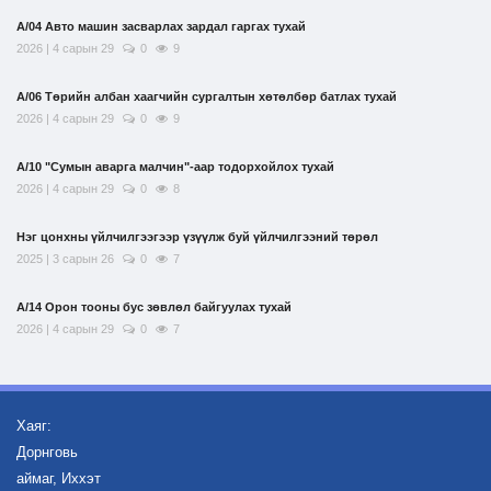
А/04 Авто машин засварлах зардал гаргах тухай
2026 | 4 сарын 29
0
9
А/06 Төрийн албан хаагчийн сургалтын хөтөлбөр батлах тухай
2026 | 4 сарын 29
0
9
А/10 "Сумын аварга малчин"-аар тодорхойлох тухай
2026 | 4 сарын 29
0
8
Нэг цонхны үйлчилгээгээр үзүүлж буй үйлчилгээний төрөл
2025 | 3 сарын 26
0
7
А/14 Орон тооны бус зөвлөл байгуулах тухай
2026 | 4 сарын 29
0
7
Хаяг:
Дорнговь
аймаг, Иххэт