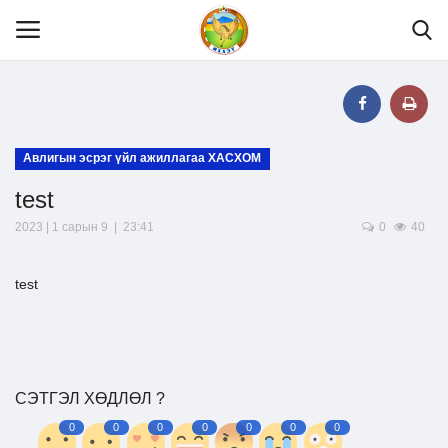
Нүүр
Авлигын эсрэг үйл ажиллагаа ХАСХОМ
test
Танилцуулга
2023 | 1 сарын 9 | 23:41
0
40
МЭДЭЭЛЭЛ
test
ХУУЛЬ ЭРХ ЗҮЙ
Шилэн данс
СЭТГЭЛ ХӨДЛӨЛ ?
0
0
0
0
0
0
0
Тендер