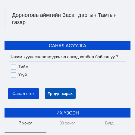
Дорноговь аймгийн Засаг даргын Тамгын
газар
САНАЛ АСУУЛГА
Цахим хуудаснаас мэдээлэл авхад хялбар байсан уу ?
Тийм
Үгүй
Санал өгөх
Үр дүн харах
ИХ ҮЗСЭН
7 хоног
30 хоног
Бүгд