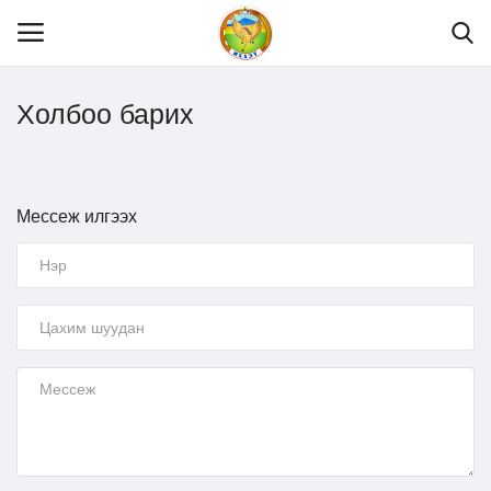
Холбоо барих
Нүүр
Танилцуулга
Мессеж илгээх
МЭДЭЭЛЭЛ
ХУУЛЬ ЭРХ ЗҮЙ
Шилэн данс
Тендер