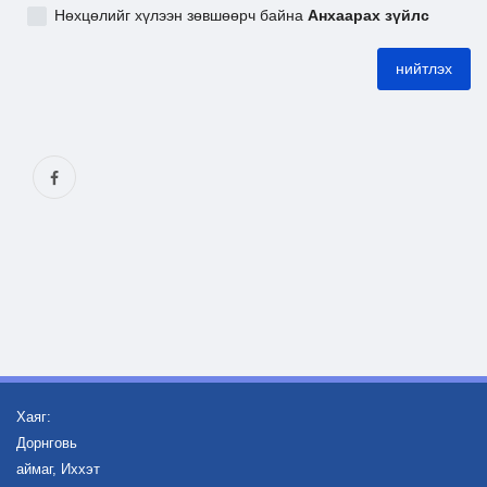
Нөхцөлийг хүлээн зөвшөөрч байна
Анхаарах зүйлс
Ил тод байдал
нийтлэх
Бодлого төлөвлөлт
Хаяг:
Дорнговь
аймаг, Иххэт