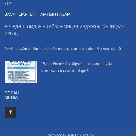
сум
ЗАСАГ ДАРГЫН ТАМГЫН ГАЗАР
ӨРГӨДӨЛ ГОМДЛЫН ТАЙЛАН МЭДЭЭ МЭДЭЭЛЭЛ ХАРИЦУАГЧ:
ИРГЭД,...
А/06 Төрийн албан хаагчийн сургалтын хөтөлбөр батлах тухай
“Баян Өлзийт” хайрханы тахилгын үйл
ажиллагааны хөтөлбөрийг...
SOCIAL
MEDIA
Дорноговь аймаг 2023 он