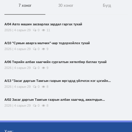
7 хоног
30 хоног
Бүгд
А/04 Авто машин засварлах зардал гаргах тухай
2026 | 4 сарын 29
0
11
А/10 "Сумын аварга малчин"-аар тодорхойлох тухай
2026 | 4 сарын 29
0
9
А/06 Төрийн албан хаагчийн сургалтын хөтөлбөр батлах тухай
2026 | 4 сарын 29
0
9
А/13 "Засаг даргын Тамгын газрын мргэдэд үйлчлэх нэг цэгийн...
2026 | 4 сарын 29
0
8
А/02 Засаг даргын Тамгын газрын албан хаагчид, ажилчдын...
2026 | 4 сарын 29
0
8
Хаяг: