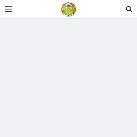
Нүүр
Танилцуулга
МЭДЭЭЛЭЛ
ХУУЛЬ ЭРХ ЗҮЙ
Шилэн данс
Тендер