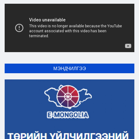
Ил тод байдал
Бодлого төлөвлөлт
МЭНДЧИЛГЭЭ