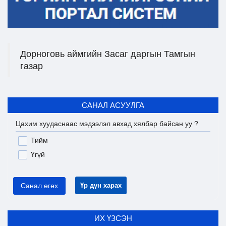
Дорноговь аймгийн Засаг даргын Тамгын
газар
САНАЛ АСУУЛГА
Цахим хуудаснаас мэдээлэл авхад хялбар байсан уу ?
Тийм
Үгүй
Санал өгөх
Үр дүн харах
ИХ ҮЗСЭН