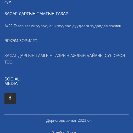
сум
ЗАСАГ ДАРГЫН ТАМГЫН ГАЗАР
А/22 Газар эзэмшүүлэх, ашиглуулах дуудлага худалдаа зохион...
ЭРХЭМ ЗОРИЛГО
ЗАСАГ ДАРГЫН ТАМГЫН ГАЗРЫН АЖЛЫН БАЙРНЫ СУЛ ОРОН
ТОО
SOCIAL
MEDIA
Дорноговь аймаг 2023 он
Холбоо барих