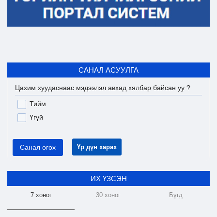
САНАЛ АСУУЛГА
Цахим хуудаснаас мэдээлэл авхад хялбар байсан уу ?
Тийм
Үгүй
Санал өгөх
Үр дүн харах
ИХ ҮЗСЭН
7 хоног
30 хоног
Бүгд