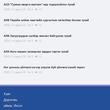
А/10 "Сумын аварга малчин"-аар тодорхойлох тухай
2026 | 4 сарын 29
0
13
А/06 Төрийн албан хаагчийн сургалтын хөтөлбөр батлах тухай
2026 | 4 сарын 29
0
12
А/06 Залуучуудын салбар зөвлөл байгуулах тухай
2026 | 4 сарын 29
0
11
А/04 Авто машин засварлах зардал гаргах тухай
2026 | 4 сарын 29
0
11
Нэг цонхны үйлчилгээгээр үзүүлж буй үйлчилгээний төрөл
2025 | 3 сарын 26
0
10
Хаяг:
Дорнговь
аймаг, Иххэт