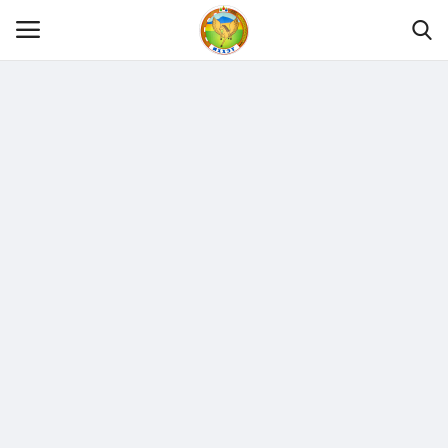
Нүүр
Танилцуулга
МЭДЭЭЛЭЛ
ХУУЛЬ ЭРХ ЗҮЙ
Шилэн данс
Тендер