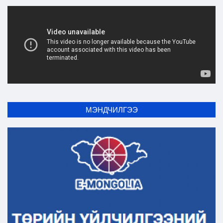
Ил тод байдал
Бодлого төлөвлөлт
МЭНДЧИЛГЭЭ