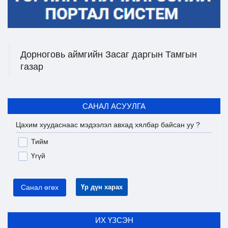
Дорноговь аймгийн Засаг даргын Тамгын
газар
САНАЛ АСУУЛГА
Цахим хуудаснаас мэдээлэл авхад хялбар байсан уу ?
Тийм
Үгүй
Санал өгөх
Үр дүн харах
ИХ ҮЗСЭН