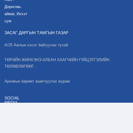
Дорнговь
аймаг, Иххэт
сум
ЗАСАГ ДАРГЫН ТАМГЫН ГАЗАР
А/25 Ажлын хэсэг байгуулах тухай
ТӨРИЙН ЖИНХЭНЭ АЛБАН ХААГЧИЙН ГҮЙЦЭТГЭЛИЙН
ТӨЛӨВЛӨГӨӨГ...
Архивын баримт ашиглуулах журам
SOCIAL
MEDIA