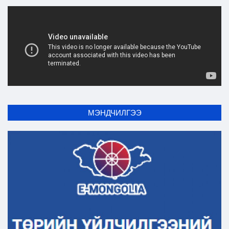
Ил тод байдал
Бодлого төлөвлөлт
МЭНДЧИЛГЭЭ