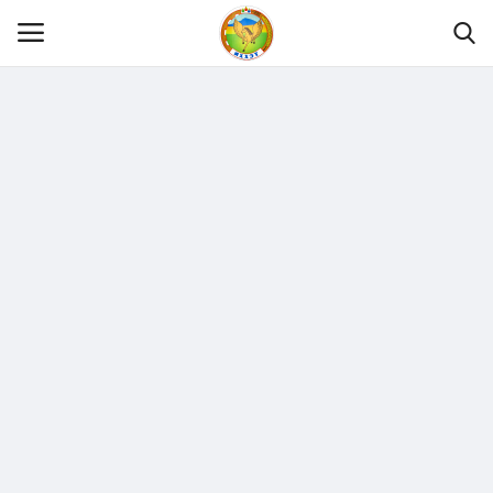
Нүүр
Танилцуулга
МЭДЭЭЛЭЛ
ХУУЛЬ ЭРХ ЗҮЙ
Шилэн данс
Тендер