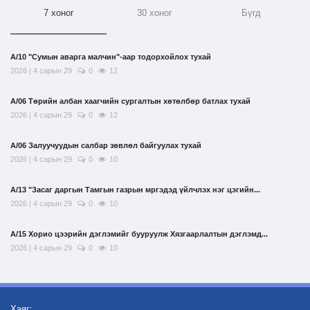
7 хоног
30 хоног
Бүгд
А/10 "Сумын аварга малчин"-аар тодорхойлох тухай
2026 | 4 сарын 29
0
12
А/06 Төрийн албан хаагчийн сургалтын хөтөлбөр батлах тухай
2026 | 4 сарын 29
0
12
А/06 Залуучуудын салбар зөвлөл байгуулах тухай
2026 | 4 сарын 29
0
10
А/13 "Засаг даргын Тамгын газрын мргэдэд үйлчлэх нэг цэгийн...
2026 | 4 сарын 29
0
10
А/15 Хорио цээрийн дэглэмийг бууруулж Хязгаарлалтын дэглэмд...
2026 | 4 сарын 29
0
10
Хаяг: