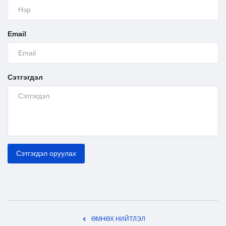
Email
Сэтгэгдэл
Сэтгэгдэл оруулах
ӨМНӨХ НИЙТЛЭЛ