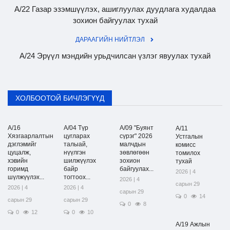
А/22 Газар эзэмшүүлэх, ашиглуулах дуудлага худалдаа
зохион байгуулах тухай
ДАРААГИЙН НИЙТЛЭЛ
А/24 Эрүүл мэндийн урьдчилсан үзлэг явуулах тухай
ХОЛБООТОЙ БИЧЛЭГҮҮД
А/16
А/04 Түр
А/09 "Буянт
А/11
Хязгаарлалтын
цугларах
сүрэг" 2026
Устгалын
дэглэмийг
талыай,
малчдын
комисс
цуцалж,
нүүлгэн
зөвлөгөөн
томилох
хэвийн
шилжүүлэх
зохион
тухай
горимд
байр
байгуулах...
2026 | 4
шүлжүүлэх...
тогтоох...
2026 | 4
сарын 29
2026 | 4
2026 | 4
сарын 29
0
14
сарын 29
сарын 29
0
8
0
12
0
10
А/19 Ажлын