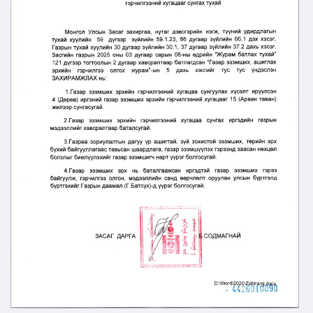
Ил тод байдал
Бодлого төлөвлөлт