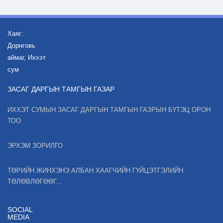
Хаяг:
Дорнговь
аймаг, Иххэт
сум
ЗАСАГ ДАРГЫН ТАМГЫН ГАЗАР
ИХХЭТ СУМЫН ЗАСАГ ДАРГЫН ТАМГЫН ГАЗРЫН БҮТЭЦ ОРОН
ТОО
ЭРХЭМ ЗОРИЛГО
ТӨРИЙН ЖИНХЭНЭ АЛБАН ХААГЧИЙН ГҮЙЦЭТГЭЛИЙН
ТӨЛӨВЛӨГӨӨГ...
SOCIAL
MEDIA