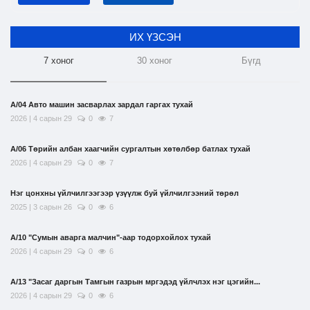
ИХ ҮЗСЭН
7 хоног
30 хоног
Бүгд
А/04 Авто машин засварлах зардал гаргах тухай
2026 | 4 сарын 29
0
7
А/06 Төрийн албан хаагчийн сургалтын хөтөлбөр батлах тухай
2026 | 4 сарын 29
0
7
Нэг цонхны үйлчилгээгээр үзүүлж буй үйлчилгээний төрөл
2025 | 3 сарын 26
0
6
А/10 "Сумын аварга малчин"-аар тодорхойлох тухай
2026 | 4 сарын 29
0
6
А/13 "Засаг даргын Тамгын газрын мргэдэд үйлчлэх нэг цэгийн...
2026 | 4 сарын 29
0
6