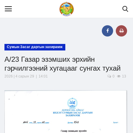
Нүүр
Сумын Засаг даргын захирамж
А/23 Газар эзэмших эрхийн
Танилцуулга
гэрчилгээний хугацааг сунгах тухай
МЭДЭЭЛЭЛ
2026 | 4 сарын 29 | 14:01
0
13
ХУУЛЬ ЭРХ ЗҮЙ
Шилэн данс
Тендер