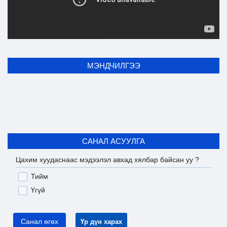
МЭНДЧИЛГЭЭ
САНАЛ АСУУЛГА
Цахим хуудаснаас мэдээлэл авхад хялбар байсан уу ?
Тийм
Үгүй
Санал өгөх
Үр дүн харах