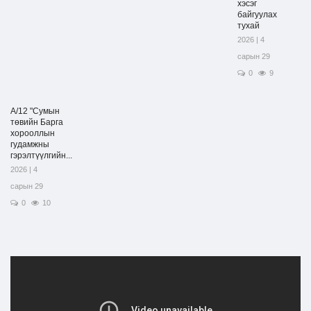
хэсэг
байгуулах
тухай
2026 | 4
сарын 29
0
9
А/12 "Сумын
төвийн Барга
хорооллын
гудамжны
гэрэлтүүлгийн...
2026 | 4
сарын 29
0
10