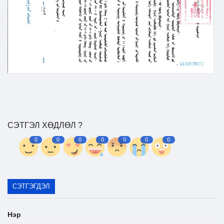
СЭТГЭЛ ХӨДЛӨЛ ?
0
0
0
0
0
0
0
СЭТГЭГДЭЛ
Нэр